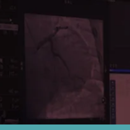
HETERS
ESS EAUCATH
HETERS
CARAVEL
CORSAIR PRO
ORSAIR PRO XS
SASUKE
TORNUS