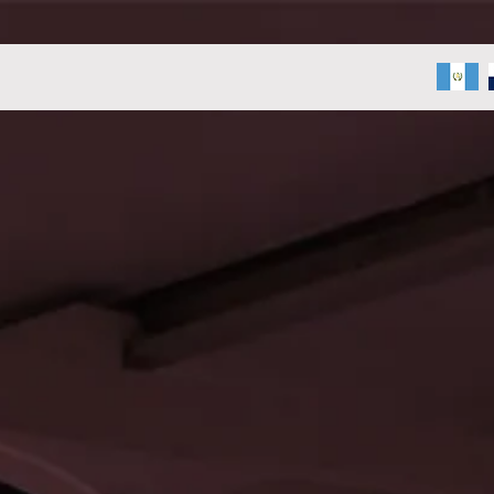
CORONARIOS
GUIDE WIRES
CATHETERS & MICROCATHETER