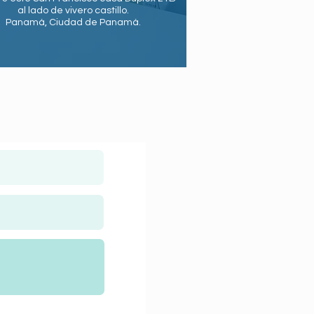
al lado de vivero castillo.
‪Panamá, Ciudad de Panamá.‬