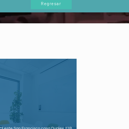
Regresar
73 este San Francisco casa Duplex 21B