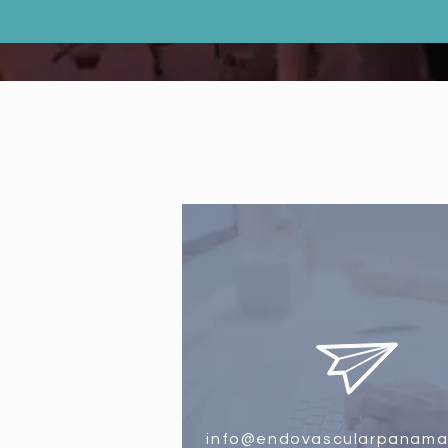
info@endovascularpanama