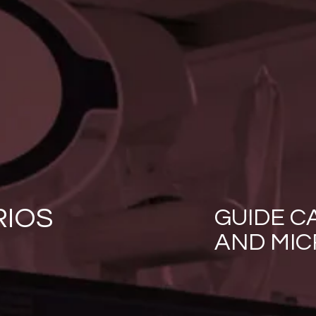
PERIFÉRICOS
GUIDE WIRES
MICROCATHETERS
IOS
GUIDE C
AND MI