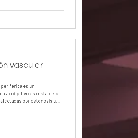
 la vena afectada, redirigiendo
s sanas y contribuyendo a
dad de vida del paciente. En
cedimiento realizado con el
G, una pl
ón vascular
 periférica es un
cuyo objetivo es restablecer
s afectadas por estenosis u
fusión de las extremidades y
s síntomas asociados con la
a. En este video se presenta
trando técnicas utilizadas
imamente invasiva para el