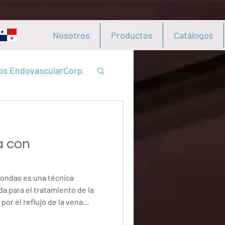
Nosotros
Productos
Catálogos
os EndovascularCorp
a con
oondas es una técnica
a para el tratamiento de la
por el reflujo de la vena
n controlada de energía