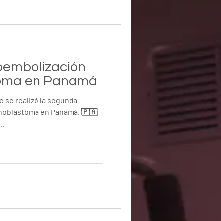
ulares peri
embolización
toma en Panamá
e se realizó la segunda
noblastoma en Panamá. 🇵🇦
..