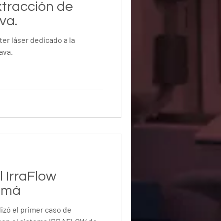
xtracción de
va.
ter láser dedicado a la
ava.
 IrraFlow
amá
lizó el primer caso de