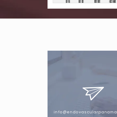
info@endovascularpanama