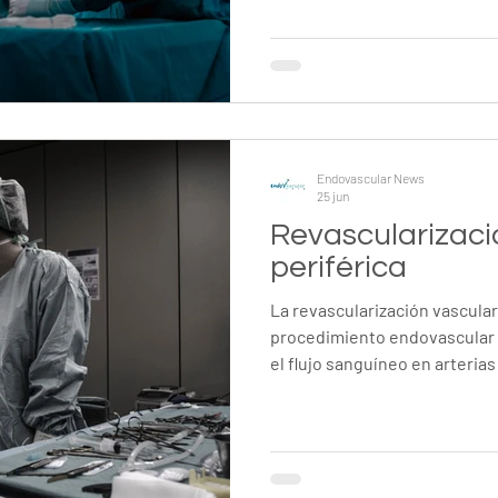
térmica, se logra el cierre de
el flujo sanguíneo hacia vena
mejorar los síntomas y la cali
este video se observa el pro
sistema SABERWAVE ECO-200
Endovascular News
25 jun
Revascularizaci
periférica
La revascularización vascular
procedimiento endovascular 
el flujo sanguíneo en arteria
oclusiones, mejorando la per
contribuyendo al alivio de lo
enfermedad arterial periféric
parte del procedimiento, mos
durante una intervención mín