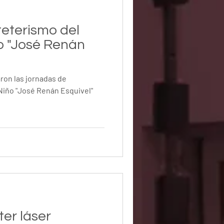
eterismo del
ño "José Renán
aron las jornadas de
 Niño "José Renán Esquivel"
er láser