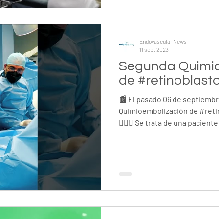
tratamiento de lesiones vasc
Endovascular News
11 sept 2023
Segunda Quimio
de #retinoblas
📰 El pasado 06 de septiembr
Quimioembolización de #reti
👨🏽‍⚕ Se trata de una paciente.