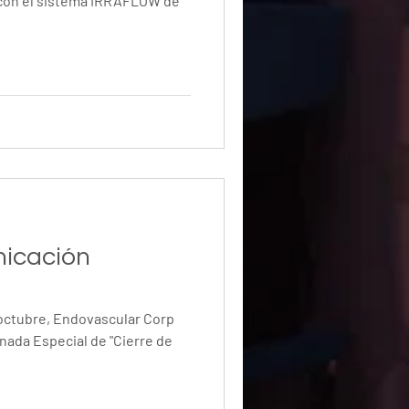
 con el sistema IRRAFLOW de
xcele
nicación
nada Especial de "Cierre de