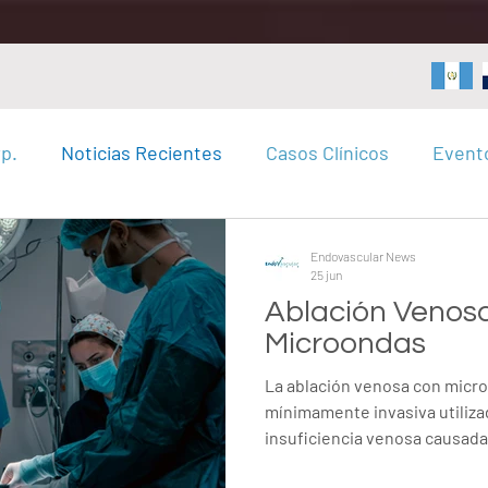
p.
Noticias Recientes
Casos Clínicos
Event
Endovascular News
25 jun
Ablación Venos
Microondas
La ablación venosa con micr
mínimamente invasiva utilizad
insuficiencia venosa causada 
safena. Mediante la aplicació